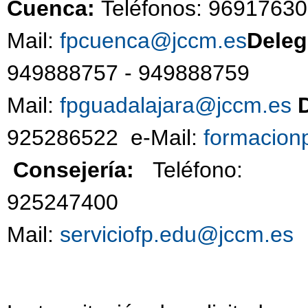
Cuenca:
Teléfonos: 96917630
Mail:
fpcuenca@jccm.es
Deleg
949888757 - 94988
Mail:
fpguadalajara@jccm.es
925286522 e-Mail:
formacion
Consejería:
Teléfono:
92524740
Mail:
serviciofp.edu@jccm.es