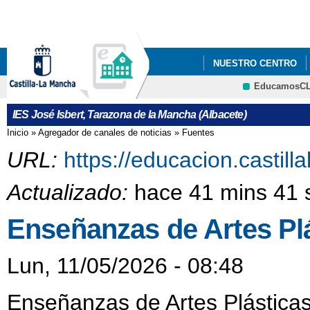
Pa
co
pri
NUESTRO CENTRO
EducamosC
CRFP
IES José Isbert, Tarazona de la Mancha (Albacete)
Inicio
»
Agregador de canales de noticias
»
Fuentes
Se encuentra usted aquí
URL:
https://educacion.castil
Actualizado:
hace 41 mins 41 
Enseñanzas de Artes Pl
Lun, 11/05/2026 - 08:48
Enseñanzas de Artes Plásticas