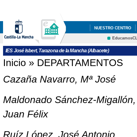
Pa
co
pri
NUESTRO CENTRO
EducamosC
CRFP
IES José Isbert, Tarazona de la Mancha (Albacete)
Se encuentra usted aquí
Inicio
»
DEPARTAMENTOS
Cazaña Navarro, Mª José
Maldonado Sánchez-Migallón,
Juan Félix
Ruíz López, José Antonio