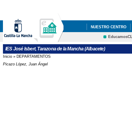
Pa
co
pri
NUESTRO CENTRO
EducamosC
CRFP
IES José Isbert, Tarazona de la Mancha (Albacete)
Inicio
»
DEPARTAMENTOS
Se encuentra usted aquí
Picazo López, Juan Ángel