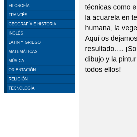
técnicas como el 
FILOSOFÍA
FRANCÉS
la acuarela en te
GEOGRAFÍA E HISTORIA
humana, la veget
INGLÉS
Aquí os dejamos
LATÍN Y GRIEGO
resultado..... ¡S
MATEMÁTICAS
dibujo y la pint
MÚSICA
todos ellos!
ORIENTACIÓN
RELIGIÓN
TECNOLOGÍA