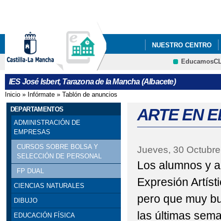
Pa
co
pri
NUESTRO CENTRO
EducamosC
CRFP
IES José Isbert, Tarazona de la Mancha (Albacete)
Inicio
»
Infórmate
»
Tablón de anuncios
Se encuentra usted aquí
DEPARTAMENTOS
ARTE EN E
ADMINISTRACIÓN DE
EMPRESAS
CURSOS SOBRE BOLSA Y
Jueves, 30 Octubre
SELECCIÓN DE PERSONAL
Los alumnos y a
FP DUAL
Expresión Artíst
CIENCIAS NATURALES
pero que muy bu
DIBUJO
las últimas sem
EDUCACIÓN FÍSICA