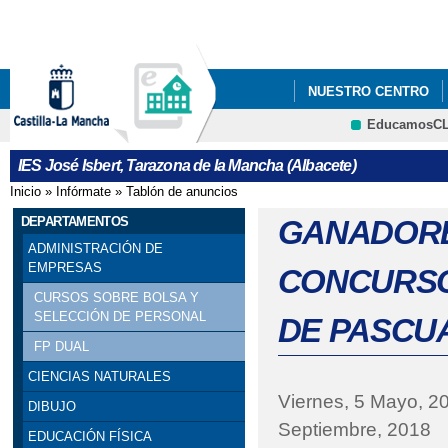
Pa
co
pri
NUESTRO CENTRO
EducamosC
CRFP
IES José Isbert, Tarazona de la Mancha (Albacete)
Inicio
»
Infórmate
»
Tablón de anuncios
Se encuentra usted aquí
DEPARTAMENTOS
GANADORES
ADMINISTRACIÓN DE
EMPRESAS
CONCURSO
CURSOS SOBRE BOLSA Y
SELECCIÓN DE PERSONAL
DE PASCUA
FP DUAL
CIENCIAS NATURALES
Viernes, 5 Mayo, 2
DIBUJO
Septiembre, 2018
EDUCACIÓN FÍSICA