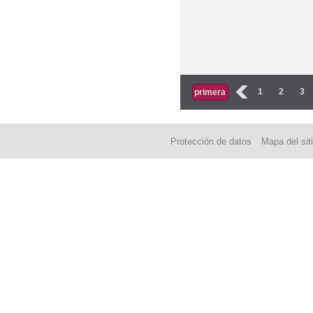
Páginas
‹
1
2
3
primera
Protección de datos
Mapa del sit