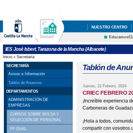
Pa
co
pri
NUESTRO CENTRO
EducamosC
CRFP
IES José Isbert, Tarazona de la Mancha (Albacete)
Inicio
»
Secretaría
Se encuentra usted aquí
Tablón de Anu
SECRETARÍA
Avisos e Información
Tablón de Anuncios
Jueves, 22 Febrero, 2024
DEPARTAMENTOS
CRIEC FEBRERO 2
ADMINISTRACIÓN DE
¡Increíble experiencia d
EMPRESAS
Carboneras de Guadaz
CURSOS SOBRE BOLSA Y
SELECCIÓN DE PERSONAL
¡Hola a todos, comunida
compartir con vosotros 
FP DUAL