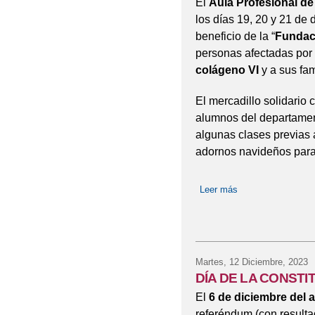
El
Aula Profesional d
los días 19, 20 y 21 de 
beneficio de la “
Fundac
personas afectadas por
colágeno VI
y a sus fam
El mercadillo solidario 
alumnos del departamen
algunas clases previas 
adornos navideños para
Leer más
sobre II MERCAD
Martes, 12 Diciembre, 2023
DÍA DE LA CONSTI
El
6 de diciembre del 
referéndum (con resulta